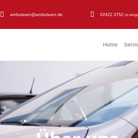
02422 3752
ambuteam@ambuteam.de
(in drin
Home
Servi
Über uns